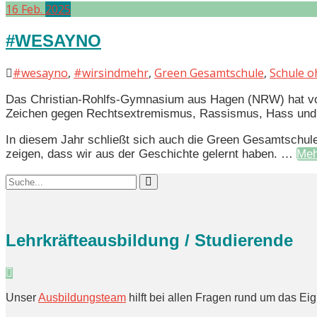
16
Feb.
2025
#WESAYNO
#wesayno
,
#wirsindmehr
,
Green Gesamtschule
,
Schule o
Das Christian-Rohlfs-Gymnasium aus Hagen (NRW) hat vo
Zeichen gegen Rechtsextremismus, Rassismus, Hass und 
In diesem Jahr schließt sich auch die Green Gesamtschule 
zeigen, dass wir aus der Geschichte gelernt haben. …
Meh
Lehrkräfteausbildung / Studierende
Unser
Ausbildungsteam
hilft bei allen Fragen rund um das E