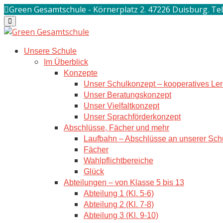
Skip
Green Gesamtschule - Körnerplatz 2. 47226 Duisburg. Tel
to
content
Unsere Schule
Im Überblick
Konzepte
Unser Schulkonzept – kooperatives Le
Unser Beratungskonzept
Unser Vielfaltkonzept
Unser Sprachförderkonzept
Abschlüsse, Fächer und mehr
Laufbahn – Abschlüsse an unserer Sch
Fächer
Wahlpflichtbereiche
Glück
Abteilungen – von Klasse 5 bis 13
Abteilung 1 (Kl. 5-6)
Abteilung 2 (Kl. 7-8)
Abteilung 3 (Kl. 9-10)