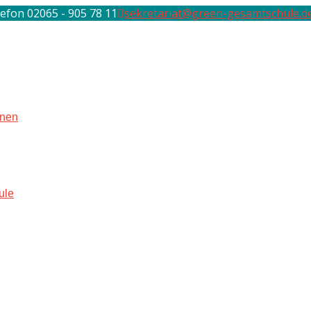
efon 02065 - 905 78 11
sekretariat@green-gesamtschule.d
rnen
ule