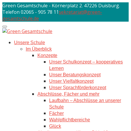
Skip
Green Gesamtschule - Körnerplatz 2. 47226 Duisburg.
to
Telefon 02065 - 905 78 11
sekretariat@green-
content
gesamtschule.de
Unsere Schule
Im Überblick
Konzepte
Unser Schulkonzept – kooperatives
Lernen
Unser Beratungskonzept
Unser Vielfaltkonzept
Unser Sprachförderkonzept
Abschlüsse, Fächer und mehr
Laufbahn – Abschlüsse an unserer
Schule
Fächer
Wahlpflichtbereiche
Glück