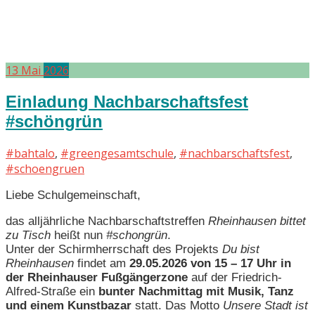
13
Mai
2026
Einladung Nachbarschaftsfest
#schöngrün
#bahtalo
,
#greengesamtschule
,
#nachbarschaftsfest
,
#schoengruen
Liebe Schulgemeinschaft,
das alljährliche Nachbarschaftstreffen
Rheinhausen bittet
zu Tisch
heißt nun
#schongrün
.
Unter der Schirmherrschaft des Projekts
Du bist
Rheinhausen
findet am
29.05.2026 von 15 – 17 Uhr in
der Rheinhauser Fußgängerzone
auf der Friedrich-
Alfred-Straße ein
bunter Nachmittag mit Musik, Tanz
und einem Kunstbazar
statt. Das Motto
Unsere Stadt ist