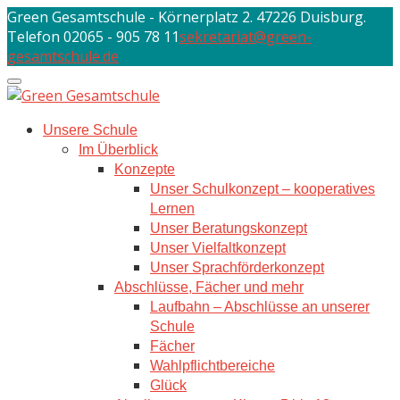
Skip
Green Gesamtschule - Körnerplatz 2. 47226 Duisburg.
to
Telefon 02065 - 905 78 11
sekretariat@green-
content
gesamtschule.de
Unsere Schule
Im Überblick
Konzepte
Unser Schulkonzept – kooperatives
Lernen
Unser Beratungskonzept
Unser Vielfaltkonzept
Unser Sprachförderkonzept
Abschlüsse, Fächer und mehr
Laufbahn – Abschlüsse an unserer
Schule
Fächer
Wahlpflichtbereiche
Glück