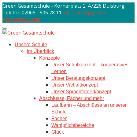
Skip
Green Gesamtschule - Körnerplatz 2. 47226 Duisburg.
to
Telefon 02065 - 905 78 11
sekretariat@green-
content
gesamtschule.de
Unsere Schule
Im Überblick
Konzepte
Unser Schulkonzept – kooperatives
Lernen
Unser Beratungskonzept
Unser Vielfaltkonzept
Unser Sprachförderkonzept
Abschlüsse, Fächer und mehr
Laufbahn – Abschlüsse an unserer
Schule
Fächer
Wahlpflichtbereiche
Glück