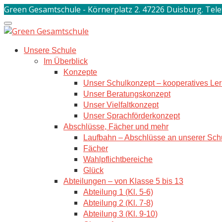
Skip
Green Gesamtschule - Körnerplatz 2. 47226 Duisburg. Tele
to
content
Unsere Schule
Im Überblick
Konzepte
Unser Schulkonzept – kooperatives Le
Unser Beratungskonzept
Unser Vielfaltkonzept
Unser Sprachförderkonzept
Abschlüsse, Fächer und mehr
Laufbahn – Abschlüsse an unserer Sch
Fächer
Wahlpflichtbereiche
Glück
Abteilungen – von Klasse 5 bis 13
Abteilung 1 (Kl. 5-6)
Abteilung 2 (Kl. 7-8)
Abteilung 3 (Kl. 9-10)