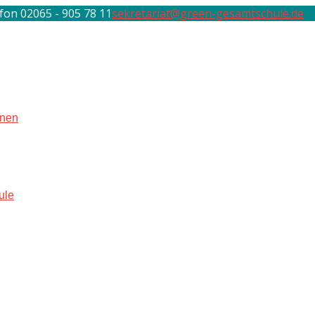
fon 02065 - 905 78 11
sekretariat@green-gesamtschule.de
rnen
ule