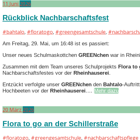
11
Juni
2026
Rückblick Nachbarschaftsfest
#bahtalo
,
#floratogo
,
#greengesamtschule
,
#nachbarscha
Am Freitag, 29. Mai, um 16:48 ist es passiert:
Unser neues Schulmaskottchen
GREENchen
war in Rhei
Zusammen mit dem Team unseres Schulprojekts
Flora to
Nachbarschaftsfestes vor der
Rheinhauserei
.
Entzückt verfolgte unser
GREENchen
den
Bahtalo
-Auftri
Hochbeeten vor der
Rheinhauserei
.…
Mehr dazu
20
März
2026
Flora to go an der Schillerstraße
#floratogo
,
#greengesamtschule
,
#nachbarschaftspflege