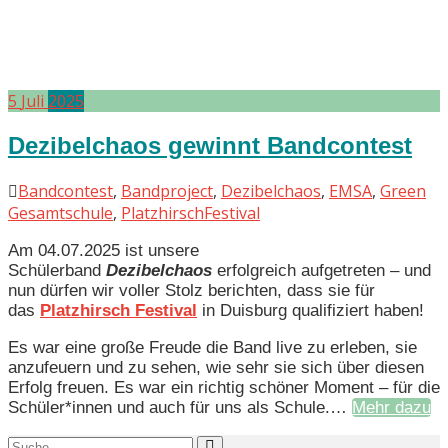
5
Juli
2025
Dezibelchaos gewinnt Bandcontest
Bandcontest
,
Bandproject
,
Dezibelchaos
,
EMSA
,
Green
Gesamtschule
,
PlatzhirschFestival
Am 04.07.2025 ist unsere
Schülerband
Dezibelchaos
erfolgreich aufgetreten – und
nun dürfen wir voller Stolz berichten, dass sie für
das
Platzhirsch Festival
in Duisburg qualifiziert haben!
Es war eine große Freude die Band live zu erleben, sie
anzufeuern und zu sehen, wie sehr sie sich über diesen
Erfolg freuen. Es war ein richtig schöner Moment – für die
Schüler*innen und auch für uns als Schule.…
Mehr dazu