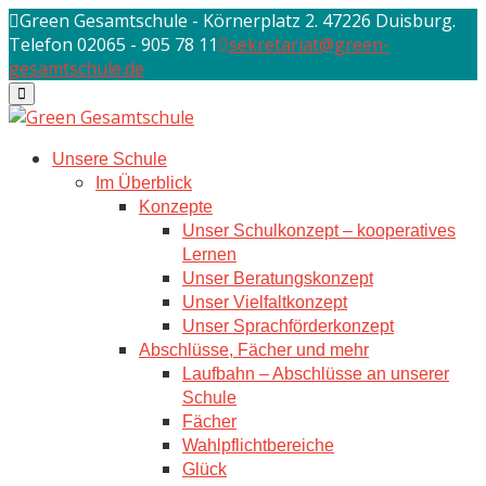
Skip
Green Gesamtschule - Körnerplatz 2. 47226 Duisburg.
to
Telefon 02065 - 905 78 11
sekretariat@green-
content
gesamtschule.de
Unsere Schule
Im Überblick
Konzepte
Unser Schulkonzept – kooperatives
Lernen
Unser Beratungskonzept
Unser Vielfaltkonzept
Unser Sprachförderkonzept
Abschlüsse, Fächer und mehr
Laufbahn – Abschlüsse an unserer
Schule
Fächer
Wahlpflichtbereiche
Glück