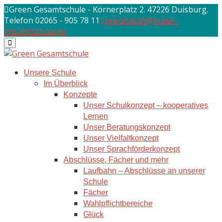
Skip
Green Gesamtschule - Körnerplatz 2. 47226 Duisburg.
to
Telefon 02065 - 905 78 11
sekretariat@green-
content
gesamtschule.de
Unsere Schule
Im Überblick
Konzepte
Unser Schulkonzept – kooperatives
Lernen
Unser Beratungskonzept
Unser Vielfaltkonzept
Unser Sprachförderkonzept
Abschlüsse, Fächer und mehr
Laufbahn – Abschlüsse an unserer
Schule
Fächer
Wahlpflichtbereiche
Glück