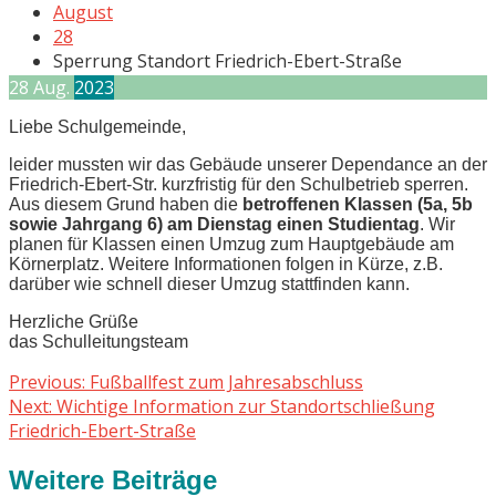
August
28
Sperrung Standort Friedrich-Ebert-Straße
28
Aug.
2023
Liebe Schulgemeinde,
leider mussten wir das Gebäude unserer Dependance an der
Friedrich-Ebert-Str. kurzfristig für den Schulbetrieb sperren.
Aus diesem Grund haben die
betroffenen Klassen (5a, 5b
sowie Jahrgang 6) am Dienstag einen Studientag
. Wir
planen für Klassen einen Umzug zum Hauptgebäude am
Körnerplatz. Weitere Informationen folgen in Kürze, z.B.
darüber wie schnell dieser Umzug stattfinden kann.
Herzliche Grüße
das Schulleitungsteam
Beitragsnavigation
Previous
Previous:
Fußballfest zum Jahresabschluss
Next
post:
Next:
Wichtige Information zur Standortschließung
post:
Friedrich-Ebert-Straße
Weitere Beiträge