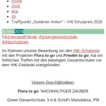
Home
2026
Mai
20
Treffpunkt „Goldener Anker“ – IHK Schulpreis 2026
20
Mai
2026
#greenandfriends
,
#greengesamtschule
,
#ihkschulpreis
Im Rahmen unserer Bewerbung um den
IHK-Schulpreis
mit den Projekten
Flora to go
und
Frieden to go
, hat ein
fröhliches Treffen mit den beteiligten Gesamtschulen vor
dem IHK-Gebäude stattgefunden.
Unsere Geschäftsideen:
Flora to go
: NACHHALTIGER ZAUBER
Green Gesamtschule, 5 d & SchüFi-Manufaktur, PM