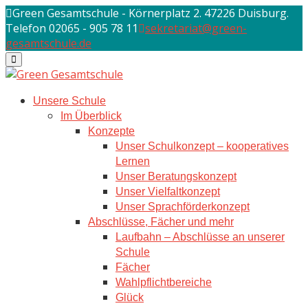
Skip
Green Gesamtschule - Körnerplatz 2. 47226 Duisburg.
to
Telefon 02065 - 905 78 11
sekretariat@green-
content
gesamtschule.de
Unsere Schule
Im Überblick
Konzepte
Unser Schulkonzept – kooperatives
Lernen
Unser Beratungskonzept
Unser Vielfaltkonzept
Unser Sprachförderkonzept
Abschlüsse, Fächer und mehr
Laufbahn – Abschlüsse an unserer
Schule
Fächer
Wahlpflichtbereiche
Glück