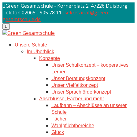
Skip
Green Gesamtschule - Körnerplatz 2. 47226 Duisburg.
to
Telefon 02065 - 905 78 11
sekretariat@green-
content
gesamtschule.de
Unsere Schule
Im Überblick
Konzepte
Unser Schulkonzept – kooperatives
Lernen
Unser Beratungskonzept
Unser Vielfaltkonzept
Unser Sprachförderkonzept
Abschlüsse, Fächer und mehr
Laufbahn – Abschlüsse an unserer
Schule
Fächer
Wahlpflichtbereiche
Glück