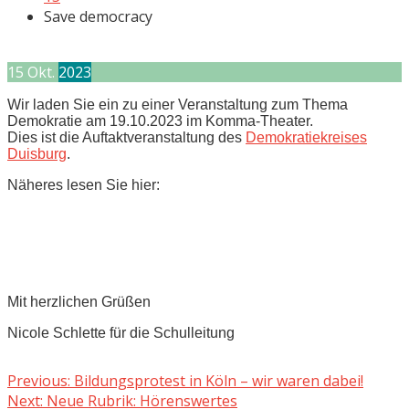
Save democracy
15
Okt.
2023
Wir laden Sie ein zu einer Veranstaltung zum Thema
Demokratie am 19.10.2023 im Komma-Theater.
Dies ist die Auftaktveranstaltung des
Demokratiekreises
Duisburg
.
Näheres lesen Sie hier:
Mit herzlichen Grüßen
Nicole Schlette für die Schulleitung
Beitragsnavigation
Previous
Previous:
Bildungsprotest in Köln – wir waren dabei!
Next
post:
Next:
Neue Rubrik: Hörenswertes