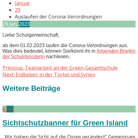
Januar
29
Auslaufen der Corona-Verordnungen
29
Jan.
2023
Liebe Schulgemeinschaft,
ab dem 01.02.2023 laufen die Corona-Verordnungen aus.
Was dies bedeutet, können Sie/könnt ihr in
folgenden Briefen
der Schulministerin
nachlesen.
Beitragsnavigation
Previous
Previous:
Teamarbeit an der Green-Gesamtschule
Next
post:
Next:
Erdbeben in der Türkei und Syrien
post:
Weitere Beiträge
8
Juli
Sichtschutzbanner für Green Island
„Wir haben die Sicht auf die Dinge verändert“ Gemeinsam