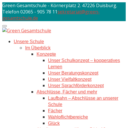
Skip
Green Gesamtschule - Körnerplatz 2. 47226 Duisburg.
to
Telefon 02065 - 905 78 11
sekretariat@green-
content
gesamtschule.de
Unsere Schule
Im Überblick
Konzepte
Unser Schulkonzept – kooperatives
Lernen
Unser Beratungskonzept
Unser Vielfaltkonzept
Unser Sprachförderkonzept
Abschlüsse, Fächer und mehr
Laufbahn – Abschlüsse an unserer
Schule
Fächer
Wahlpflichtbereiche
Glück